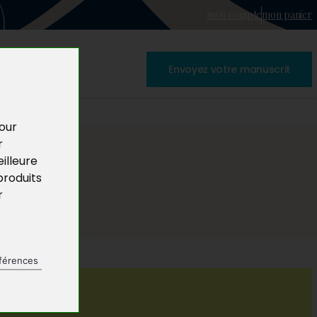
mon compte
mon panier
Envoyez votre manuscrit
pour
r
illeure
produits
r
férences