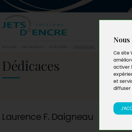
Nous 
Accueil
-
Les auteurs
-
Actualités
-
Dédicaces
Ce site 
Dédicaces
améliore
activer 
expérie
et servi
diffuser
J'AC
Laurence F. Daigneau