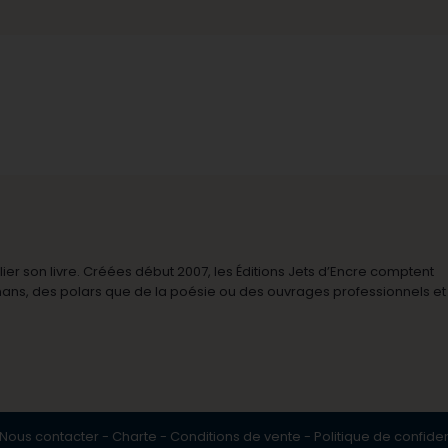
r son livre. Créées début 2007, les Éditions Jets d’Encre comptent
omans, des polars que de la poésie ou des ouvrages professionnels et
Nous contacter
-
Charte
-
Conditions de vente
-
Politique de confiden