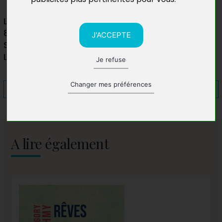
Librairie Autrement
82 Rue Juliette Dodu,
J'ACCEPTE
Saint-Denis 97400
La Réunion
Je refuse
Changer mes préférences
A lire également