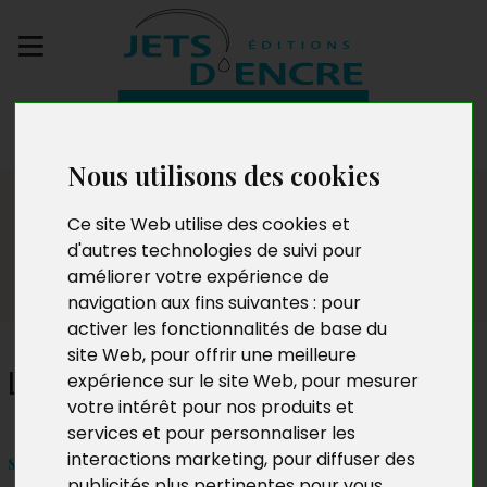
Envoyez votre
manuscrit
Nous utilisons des cookies
Dédicaces
Ce site Web utilise des cookies et
d'autres technologies de suivi pour
améliorer votre expérience de
navigation aux fins suivantes :
pour
activer les fonctionnalités de base du
site Web
,
pour offrir une meilleure
Laurent Rivière
expérience sur le site Web
,
pour mesurer
votre intérêt pour nos produits et
services et pour personnaliser les
interactions marketing
,
pour diffuser des
samedi 18 novembre 2023
publicités plus pertinentes pour vous
.