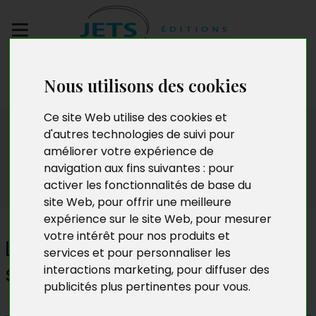
Envoyez votre
Nous utilisons des cookies
manuscrit
Ce site Web utilise des cookies et
Presse
d'autres technologies de suivi pour
améliorer votre expérience de
navigation aux fins suivantes :
pour
activer les fonctionnalités de base du
site Web
,
pour offrir une meilleure
expérience sur le site Web
,
pour mesurer
votre intérêt pour nos produits et
Le sarcome d'Ewing et moi. Et
services et pour personnaliser les
si nous restions amis ?
interactions marketing
,
pour diffuser des
publicités plus pertinentes pour vous
.