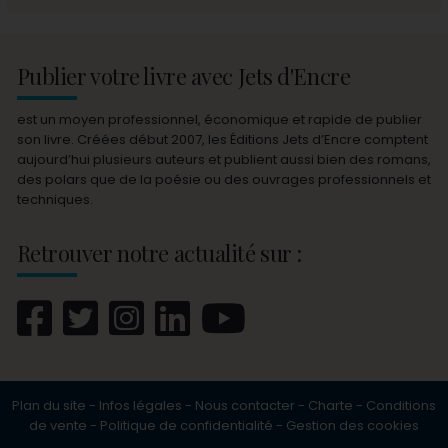
Publier votre livre avec Jets d'Encre
est un moyen professionnel, économique et rapide de publier
son livre. Créées début 2007, les Éditions Jets d’Encre comptent
aujourd’hui plusieurs auteurs et publient aussi bien des romans,
des polars que de la poésie ou des ouvrages professionnels et
techniques.
Retrouver notre actualité sur :
Plan du site
-
Infos légales
-
Nous contacter
-
Charte
-
Conditions
de vente
-
Politique de confidentialité
-
Gestion des cookies