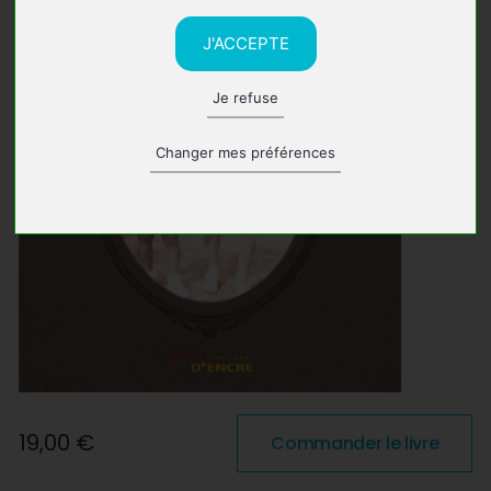
J'ACCEPTE
Je refuse
Changer mes préférences
19,00 €
Commander le livre