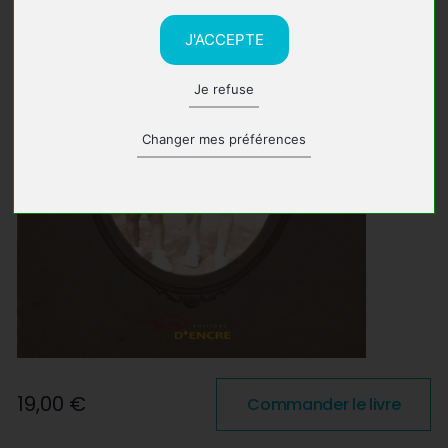
J'ACCEPTE
Je refuse
Changer mes préférences
19,00 €
Commander le livre