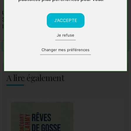
Librairie Breithaupt
37 Rue Courtejaire
J'ACCEPTE
11000 Carcassonne
Je refuse
Changer mes préférences
A lire également