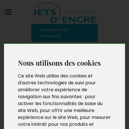
Envoyez votre
manuscrit
Manu Queffélec
Nous utilisons des cookies
Ce site Web utilise des cookies et
Né en 1950 à Nantes, Manu Queffélec a passé une
d'autres technologies de suivi pour
trentaine d’années en Guadeloupe avant de se poser
améliorer votre expérience de
sur les bords de Loire. Entre les deux, son cœur balance.
navigation aux fins suivantes :
pour
Il trouve un compromis dans l’écriture qui lui permet de
activer les fonctionnalités de base du
se téléporter sur ce bout de France perdu au milieu de
site Web
,
pour offrir une meilleure
l’océan, à travers des intrigues palpitantes où
expérience sur le site Web
,
pour mesurer
l’imaginaire et le réel se côtoient dans un mélange de
votre intérêt pour nos produits et
saveurs sucrées-salées.