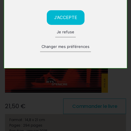
J'ACCEPTE
Je refuse
Changer mes préférences
21,50 €
Commander le livre
Format : 14,8 x 21 cm
Pages : 294 pages
Parution : janvier 2018