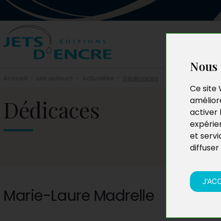
Nous 
Accueil
-
Les auteurs
-
Actualités
-
Dédicaces
Ce site 
Dédicaces
améliore
activer 
expérie
et servi
diffuser
J'AC
Marie-Laure Madrelle