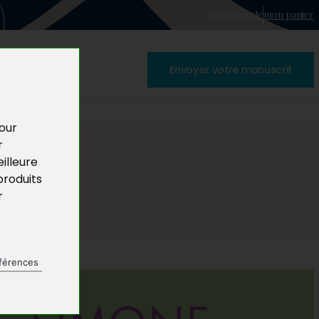
mon compte
mon panier
Envoyez votre manuscrit
pour
r
illeure
produits
r
férences