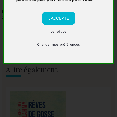
Librairie Calypso
32 Rue Gassendi
J'ACCEPTE
75014 Paris
Je refuse
Changer mes préférences
A lire également