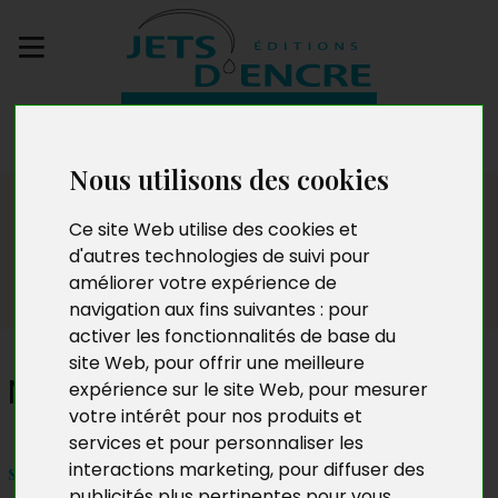
Envoyez votre
manuscrit
Nous utilisons des cookies
Dédicaces
Ce site Web utilise des cookies et
d'autres technologies de suivi pour
améliorer votre expérience de
navigation aux fins suivantes :
pour
activer les fonctionnalités de base du
site Web
,
pour offrir une meilleure
Nadine Rouvoune
expérience sur le site Web
,
pour mesurer
votre intérêt pour nos produits et
services et pour personnaliser les
interactions marketing
,
pour diffuser des
samedi 24 juillet 2021
publicités plus pertinentes pour vous
.