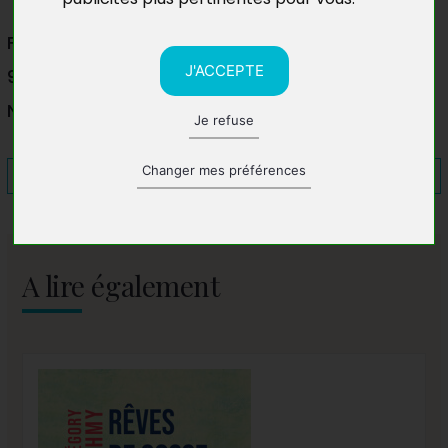
FNAC Nouméa
J'ACCEPTE
98800 Nouméa
Nouvelle-Calédonie
Je refuse
Changer mes préférences
A lire également