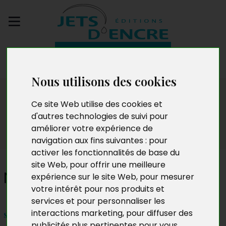
Envoyez votre
manuscrit
Nous utilisons des cookies
Dédicaces
Ce site Web utilise des cookies et
d'autres technologies de suivi pour
améliorer votre expérience de
navigation aux fins suivantes :
pour
activer les fonctionnalités de base du
site Web
,
pour offrir une meilleure
Nancy Sanguin
expérience sur le site Web
,
pour mesurer
votre intérêt pour nos produits et
services et pour personnaliser les
interactions marketing
,
pour diffuser des
samedi 04 novembre de 14h à 15h
publicités plus pertinentes pour vous
.