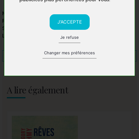
Médiathèque Baguett'
Rue Waldeck Rousseau
J'ACCEPTE
Saint-Leu 97436
La Réunion
Je refuse
Changer mes préférences
A lire également