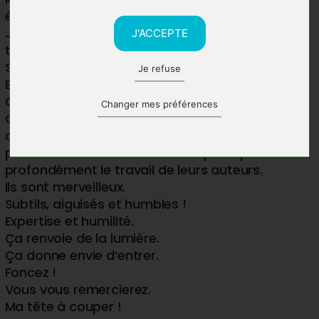
étant néophyte en la matière ?
J’y suis allée un peu à tâtons et ai fini par
J'ACCEPTE
trancher :
Suivre mon intuition !
Je refuse
Bien m’en a pris.
Quelle équipe!
Changer mes préférences
Gentillesse, conseils pertinents, rigueur
chirurgicale quant aux délais annoncés. Des
professionnels de haut niveau qui respectent
profondément le travail de leurs auteurs.
Ils sont merveilleux.
Subtils, aiguisés et humbles !
Expertise et humilité.
Ça renvoie de la lumière.
Ça donne envie d’entrer.
Foncez !
Vous vous remercierez.
Ma tête à couper !