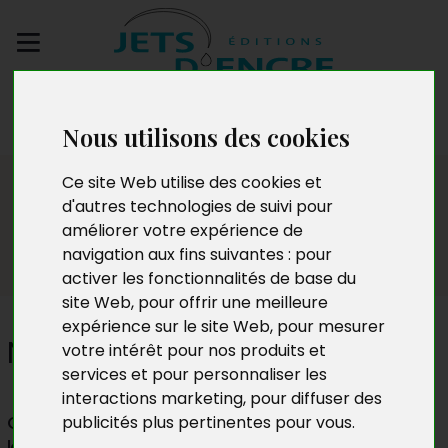
Envoyez votre
manuscrit
Nous utilisons des cookies
Témoignages
Ce site Web utilise des cookies et
d'autres technologies de suivi pour
améliorer votre expérience de
navigation aux fins suivantes :
pour
activer les fonctionnalités de base du
site Web
,
pour offrir une meilleure
expérience sur le site Web
,
pour mesurer
Nathalie Van Mosnenck
votre intérêt pour nos produits et
services et pour personnaliser les
interactions marketing
,
pour diffuser des
Comment séparer le bon grain de l’ivraie
publicités plus pertinentes pour vous
.
lorsqu’on recherche une maison d’édition en