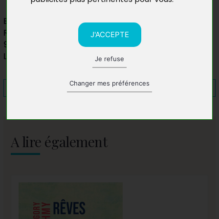
E.Leclerc Piton Saint Leu
Rue du Moulin
J'ACCEPTE
97424 Piton Saint Leu
La Réunion
Je refuse
Changer mes préférences
A lire également