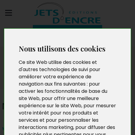
Envoyez votre
manuscrit
Nous utilisons des cookies
Dédicaces
Ce site Web utilise des cookies et
d'autres technologies de suivi pour
améliorer votre expérience de
navigation aux fins suivantes :
pour
activer les fonctionnalités de base du
site Web
,
pour offrir une meilleure
Nikos Typounoff
expérience sur le site Web
,
pour mesurer
votre intérêt pour nos produits et
services et pour personnaliser les
interactions marketing
,
pour diffuser des
samedi 7 janvier 2023 de 15h à 18h
publicités plus pertinentes pour vous
.