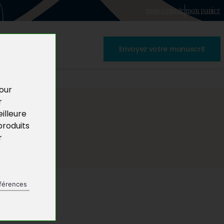
mon compte
mon panier
Envoyez votre manuscrit
pour
r
illeure
produits
r
férences