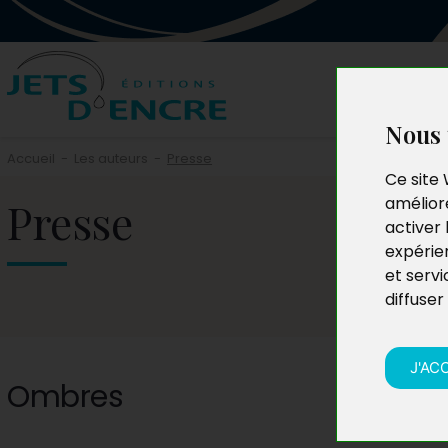
Nous 
Accueil
-
Les auteurs
-
Presse
Ce site 
Presse
améliore
activer 
expérie
et servi
diffuser
J'AC
Ombres