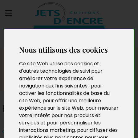
Envoyez votre
manuscrit
Nous utilisons des cookies
Dédicaces
Ce site Web utilise des cookies et
d'autres technologies de suivi pour
améliorer votre expérience de
navigation aux fins suivantes :
pour
activer les fonctionnalités de base du
site Web
,
pour offrir une meilleure
Patrick GF Rouxel
expérience sur le site Web
,
pour mesurer
votre intérêt pour nos produits et
services et pour personnaliser les
interactions marketing
,
pour diffuser des
dimanche 11 janvier 2026 de 11h à 18h
publicités plus pertinentes pour vous
.