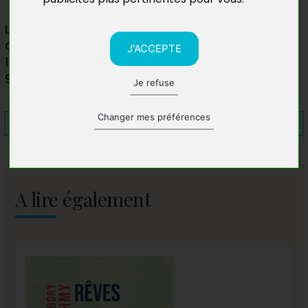
Librairie Le Grand Cercle
C.C. Art de Vivre
J'ACCEPTE
1 rue du Bas Noyer
95610 Eragny-sur-Oise
Je refuse
Changer mes préférences
A lire également