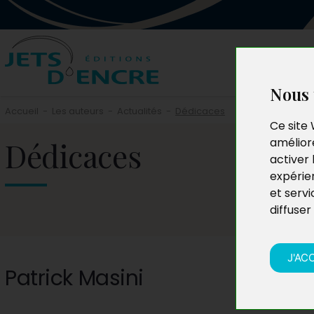
Nous 
Accueil
-
Les auteurs
-
Actualités
-
Dédicaces
Ce site 
Dédicaces
améliore
activer 
expérie
et servi
diffuser
J'AC
Patrick Masini