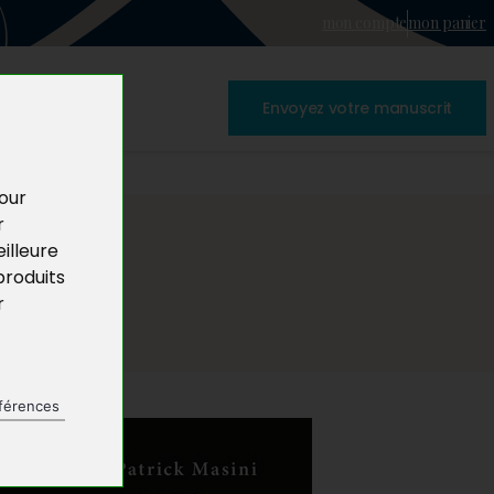
mon compte
mon panier
Envoyez votre manuscrit
pour
r
illeure
produits
r
férences