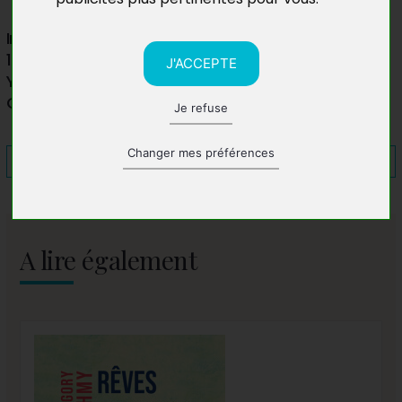
Institut Français du Cameroun
140 Avenue du Président Ahmadou Ahidjo
J'ACCEPTE
Yaoundé
Cameroun
Je refuse
Changer mes préférences
A lire également