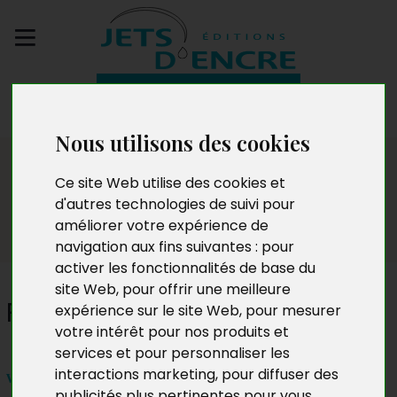
Envoyez votre
manuscrit
Nous utilisons des cookies
Dédicaces
Ce site Web utilise des cookies et
d'autres technologies de suivi pour
améliorer votre expérience de
navigation aux fins suivantes :
pour
activer les fonctionnalités de base du
site Web
,
pour offrir une meilleure
Paul-Joël Kamtchang
expérience sur le site Web
,
pour mesurer
votre intérêt pour nos produits et
services et pour personnaliser les
interactions marketing
,
pour diffuser des
vendredi 25 avril 2025 à partir de 17h
publicités plus pertinentes pour vous
.