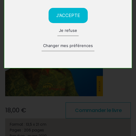
J'ACCEPTE
Je refuse
Changer mes préférences
18,00 €
Commander le livre
Format : 13,5 x 21 cm
Pages : 206 pages
Parution : mars 2010