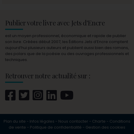
Publier votre livre avec Jets d'Encre
est un moyen professionnel, économique et rapide de publier
son livre. Créées début 2007, les Éditions Jets d’Encre comptent
aujourd’hui plusieurs auteurs et publient aussi bien des romans,
des polars que de la poésie ou des ouvrages professionnels et
techniques.
Retrouver notre actualité sur :
Plan du site
-
Infos légales
-
Nous contacter
-
Charte
-
Conditions
de vente
-
Politique de confidentialité
-
Gestion des cookies