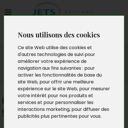
Envoyez votre
Nous utilisons des cookies
manuscrit
Ce site Web utilise des cookies et
Presse
d'autres technologies de suivi pour
améliorer votre expérience de
navigation aux fins suivantes :
pour
activer les fonctionnalités de base du
site Web
,
pour offrir une meilleure
expérience sur le site Web
,
pour mesurer
votre intérêt pour nos produits et
Pour sortir la BEAC de sa
services et pour personnaliser les
gouvernance défaillante
interactions marketing
,
pour diffuser des
publicités plus pertinentes pour vous
.