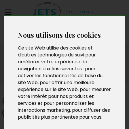
Envoyez votre
Nous utilisons des cookies
manuscrit
Ce site Web utilise des cookies et
Presse
d'autres technologies de suivi pour
améliorer votre expérience de
navigation aux fins suivantes :
pour
activer les fonctionnalités de base du
site Web
,
pour offrir une meilleure
expérience sur le site Web
,
pour mesurer
votre intérêt pour nos produits et
Pour sortir la BEAC de sa
services et pour personnaliser les
gouvernance défaillante
interactions marketing
,
pour diffuser des
publicités plus pertinentes pour vous
.