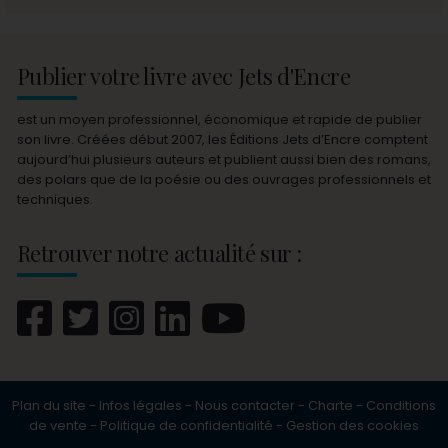
Publier votre livre avec Jets d'Encre
est un moyen professionnel, économique et rapide de publier
son livre. Créées début 2007, les Éditions Jets d’Encre comptent
aujourd’hui plusieurs auteurs et publient aussi bien des romans,
des polars que de la poésie ou des ouvrages professionnels et
techniques.
Retrouver notre actualité sur :
Plan du site
-
Infos légales
-
Nous contacter
-
Charte
-
Conditions
de vente
-
Politique de confidentialité
-
Gestion des cookies