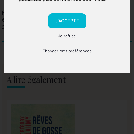
Médiathèque Anjela Duval
6 Rue Louis Nicolle
J'ACCEPTE
29470 Plougastel-Daoulas
Je refuse
Changer mes préférences
A lire également