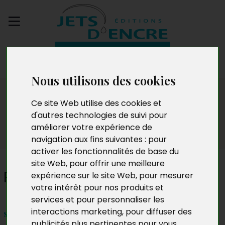
Envoyez votre
manuscrit
Nous utilisons des cookies
Dédicaces
Ce site Web utilise des cookies et
d'autres technologies de suivi pour
améliorer votre expérience de
navigation aux fins suivantes :
pour
activer les fonctionnalités de base du
site Web
,
pour offrir une meilleure
Ronan Moysan
expérience sur le site Web
,
pour mesurer
votre intérêt pour nos produits et
services et pour personnaliser les
interactions marketing
,
pour diffuser des
samedi 24 février 2024 de 15h à 17h
publicités plus pertinentes pour vous
.