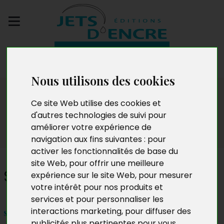
Envoyez votre
manuscrit
Nous utilisons des cookies
Dédicaces
Ce site Web utilise des cookies et
d'autres technologies de suivi pour
améliorer votre expérience de
navigation aux fins suivantes :
pour
activer les fonctionnalités de base du
site Web
,
pour offrir une meilleure
Samuel Redelsperger
expérience sur le site Web
,
pour mesurer
votre intérêt pour nos produits et
services et pour personnaliser les
interactions marketing
,
pour diffuser des
samedi 20 et dimanche 21 avril 2024 de 10h à 18h
publicités plus pertinentes pour vous
.