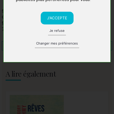
Salon du livre de Paray-le-Monial
Centre Culturel et de congrès
J'ACCEPTE
9 boulevard du Collège
71342 Paray-le-Monial
Je refuse
Changer mes préférences
A lire également