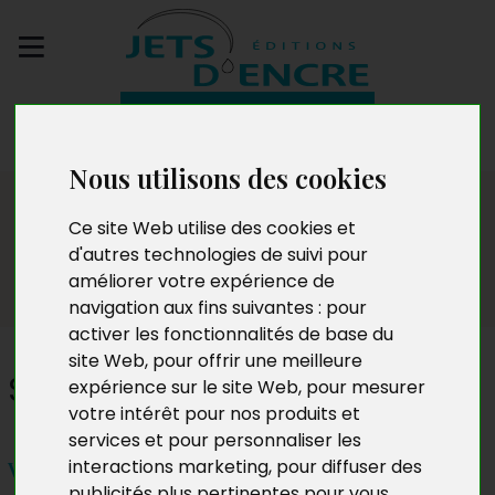
Envoyez votre
manuscrit
Nous utilisons des cookies
Dédicaces
Ce site Web utilise des cookies et
d'autres technologies de suivi pour
améliorer votre expérience de
navigation aux fins suivantes :
pour
activer les fonctionnalités de base du
site Web
,
pour offrir une meilleure
Stelle Dibandi
expérience sur le site Web
,
pour mesurer
votre intérêt pour nos produits et
services et pour personnaliser les
interactions marketing
,
pour diffuser des
Vendredi 1er avril 2022 de 16 H À 22H
publicités plus pertinentes pour vous
.