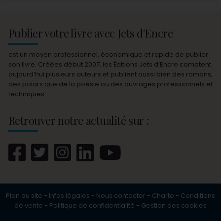
Publier votre livre avec Jets d'Encre
est un moyen professionnel, économique et rapide de publier
son livre. Créées début 2007, les Éditions Jets d’Encre comptent
aujourd’hui plusieurs auteurs et publient aussi bien des romans,
des polars que de la poésie ou des ouvrages professionnels et
techniques.
Retrouver notre actualité sur :
Plan du site
-
Infos légales
-
Nous contacter
-
Charte
-
Conditions
de vente
-
Politique de confidentialité
-
Gestion des cookies