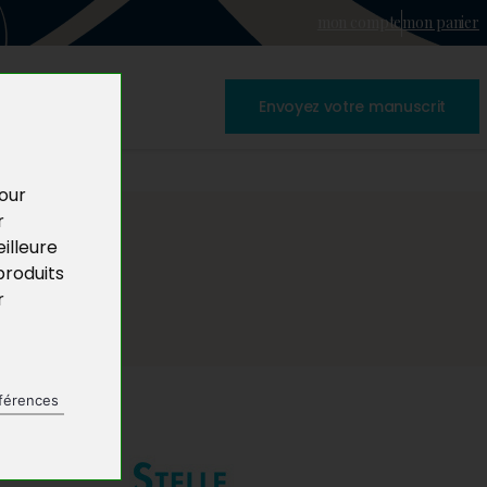
mon compte
mon panier
Envoyez votre manuscrit
pour
r
illeure
produits
r
férences