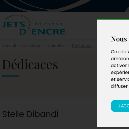
Nous 
Accueil
-
Les auteurs
-
Actualités
-
Dédicaces
Ce site 
Dédicaces
améliore
activer 
expérie
et servi
diffuser
J'AC
Stelle Dibandi