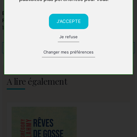
Bibliothèque Communale Maurice Carême
Rue de l'Ermitage 65
J'ACCEPTE
1300 Wavre, Belgique
Je refuse
Changer mes préférences
A lire également