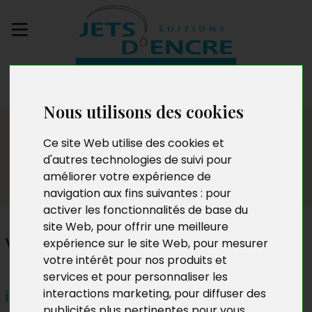
Envoyez votre
manuscrit
Nous utilisons des cookies
Dédicaces
Ce site Web utilise des cookies et
d'autres technologies de suivi pour
améliorer votre expérience de
navigation aux fins suivantes :
pour
activer les fonctionnalités de base du
site Web
,
pour offrir une meilleure
Valérie Winnykamien
expérience sur le site Web
,
pour mesurer
votre intérêt pour nos produits et
services et pour personnaliser les
interactions marketing
,
pour diffuser des
jeudi 8 décembre 2022 à partir de 19h
publicités plus pertinentes pour vous
.