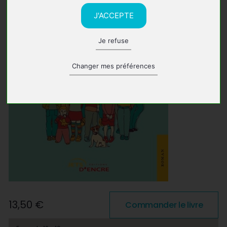
J'ACCEPTE
Je refuse
Changer mes préférences
13,50 €
Commander le livre