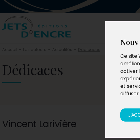
Nous 
Accueil
-
Les auteurs
-
Actualités
-
Dédicaces
Ce site 
Dédicaces
améliore
activer 
expérie
et servi
diffuser
J'AC
Vincent Larivière