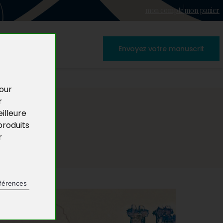
mon compte
mon panier
Envoyez votre manuscrit
pour
r
illeure
produits
r
férences