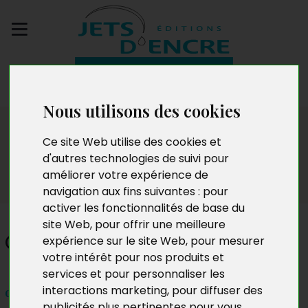
Envoyez votre
manuscrit
Nous utilisons des cookies
Dédicaces
Ce site Web utilise des cookies et
d'autres technologies de suivi pour
améliorer votre expérience de
navigation aux fins suivantes :
pour
activer les fonctionnalités de base du
site Web
,
pour offrir une meilleure
Claude Rouge
expérience sur le site Web
,
pour mesurer
votre intérêt pour nos produits et
services et pour personnaliser les
interactions marketing
,
pour diffuser des
dimanche 13 juin 2021
publicités plus pertinentes pour vous
.