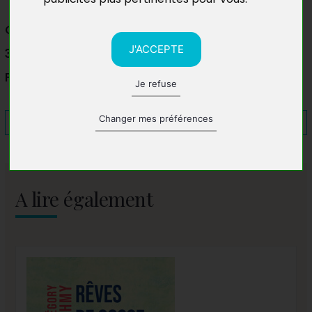
Gymnase de Coublevie
J'ACCEPTE
38500 Coublevie
France
Je refuse
Changer mes préférences
A lire également