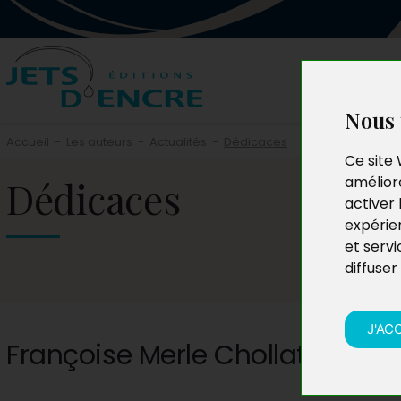
Nous 
Accueil
-
Les auteurs
-
Actualités
-
Dédicaces
Ce site 
Dédicaces
améliore
activer 
expérie
et servi
diffuser
J'AC
Françoise Merle Chollat-Traqu