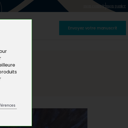
mon compte
mon panier
Envoyez votre manuscrit
pour
r
illeure
produits
r
férences