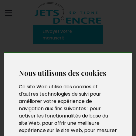
Envoyez votre
manuscrit
Comme un
éclaboussement dans
Nous utilisons des cookies
l’enchaînement de nos
Ce site Web utilise des cookies et
d'autres technologies de suivi pour
jours
améliorer votre expérience de
navigation aux fins suivantes :
pour
activer les fonctionnalités de base du
site Web
,
pour offrir une meilleure
expérience sur le site Web
,
pour mesurer