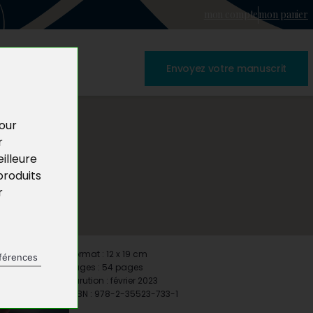
mon compte
mon panier
Envoyez votre manuscrit
pour
r
illeure
produits
r
Format : 12 x 19 cm
férences
Pages : 54 pages
Parution : février 2023
ISBN : 978-2-35523-733-1