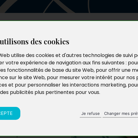
Les auteurs
Le catalogue
Le blog
utilisons des cookies
phlets
Web utilise des cookies et d'autres technologies de suivi 
r votre expérience de navigation aux fins suivantes :
pou
ice
les fonctionnalités de base du site Web
,
pour offrir une me
nce sur le site Web
,
pour mesurer votre intérêt pour nos 
ces et pour personnaliser les interactions marketing
,
pou
 des publicités plus pertinentes pour vous
.
CEPTE
Je refuse
Changer mes pré
 alors que celle