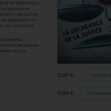
ans. Il est victime d’un
out un système en
edresse-t-elle pas les
s les coupables ? Au
r, ses convictions
 du pamphlet,
fermeté la déchéance
basant sur son
12,90 €
Commander
10,99 €
Commander