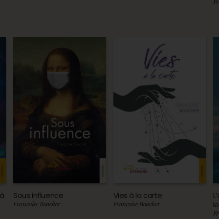
Fr
là
Sous influence
Vies à la carte
L
Françoise Boucher
Françoise Boucher
l
Fr