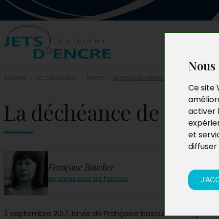
Nous 
Accueil
-
Le catalogue
-
Livres
-
Blason, maximes, pensées, pam
Ce site 
améliore
La déchéance de la just
activer 
expérie
et servi
diffuser
Françoise Boucher
en savoir plus sur l'auteur
J'AC
3 septembre 2017, la vie de Françoise bascule à tout jamais