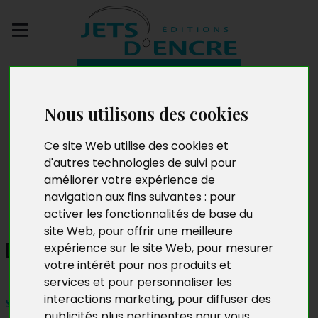
Envoyez votre
manuscrit
Nous utilisons des cookies
Dédicaces
Ce site Web utilise des cookies et
d'autres technologies de suivi pour
améliorer votre expérience de
navigation aux fins suivantes :
pour
activer les fonctionnalités de base du
site Web
,
pour offrir une meilleure
Dominique Boumier
expérience sur le site Web
,
pour mesurer
votre intérêt pour nos produits et
services et pour personnaliser les
interactions marketing
,
pour diffuser des
samedi 26 septembre 2015 – 14h à 18h
publicités plus pertinentes pour vous
.