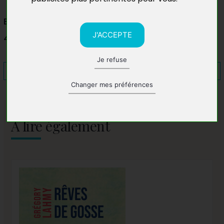
Espace Culturel Leclerc Camus
J'ACCEPTE
49000 Angers
Je refuse
Changer mes préférences
A lire également