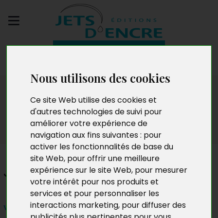
Envoyez votre
manuscrit
Nous utilisons des cookies
Dédicaces
Ce site Web utilise des cookies et
d'autres technologies de suivi pour
améliorer votre expérience de
navigation aux fins suivantes :
pour
activer les fonctionnalités de base du
site Web
,
pour offrir une meilleure
Jean-Marie Polet
expérience sur le site Web
,
pour mesurer
votre intérêt pour nos produits et
services et pour personnaliser les
interactions marketing
,
pour diffuser des
vendredi 18 septembre 2015 – 17h à 20h
publicités plus pertinentes pour vous
.