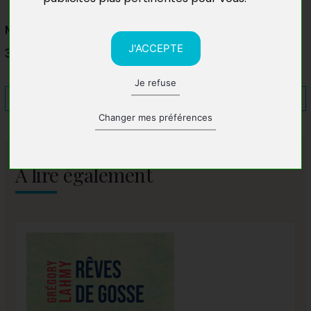
Maison des Arts
J'ACCEPTE
30650 Rochefort-du-Gard
Je refuse
Changer mes préférences
A lire également