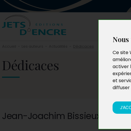
Nous 
Accueil
-
Les auteurs
-
Actualités
-
Dédicaces
Ce site 
Dédicaces
améliore
activer 
expérie
et servi
diffuser
J'AC
Jean-Joachim Bissieux