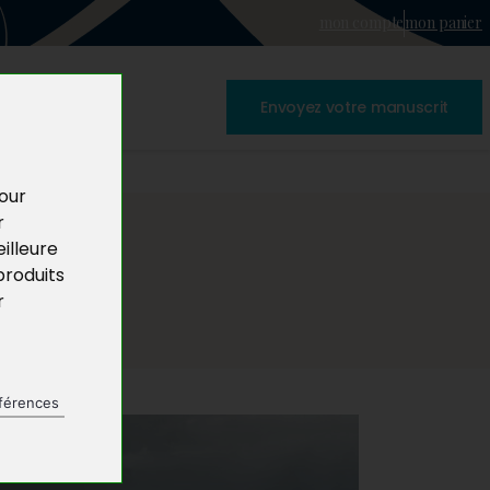
mon compte
mon panier
Envoyez votre manuscrit
pour
r
illeure
produits
r
férences