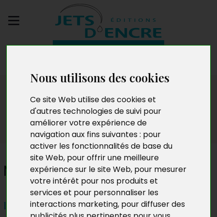
Envoyez votre
manuscrit
Nous utilisons des cookies
Dédicaces
Ce site Web utilise des cookies et
d'autres technologies de suivi pour
améliorer votre expérience de
navigation aux fins suivantes :
pour
activer les fonctionnalités de base du
site Web
,
pour offrir une meilleure
Mohsin Berrada
expérience sur le site Web
,
pour mesurer
votre intérêt pour nos produits et
services et pour personnaliser les
interactions marketing
,
pour diffuser des
lundi 24 février 2020 – 19h
publicités plus pertinentes pour vous
.