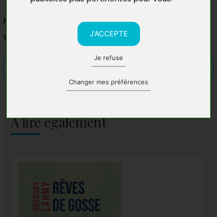
Hôtel Val d’Anfa
J'ACCEPTE
Casablanca, Maroc
Je refuse
Changer mes préférences
A lire également