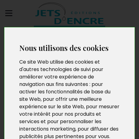
Envoyez votre
manuscrit
Nous utilisons des cookies
La réalité et les défis
Ce site Web utilise des cookies et
d'autres technologies de suivi pour
de l’inspection du
améliorer votre expérience de
travail en Côte d’Ivoire
navigation aux fins suivantes :
pour
activer les fonctionnalités de base du
site Web
,
pour offrir une meilleure
expérience sur le site Web
,
pour mesurer
votre intérêt pour nos produits et
services et pour personnaliser les
interactions marketing
,
pour diffuser des
publicités plus pertinentes pour vous
.