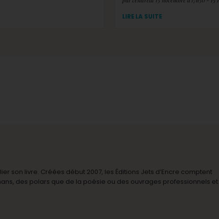
par vendredi 13 novembre à 17h30 - 13
LIRE LA SUITE
r son livre. Créées début 2007, les Éditions Jets d’Encre comptent
omans, des polars que de la poésie ou des ouvrages professionnels et