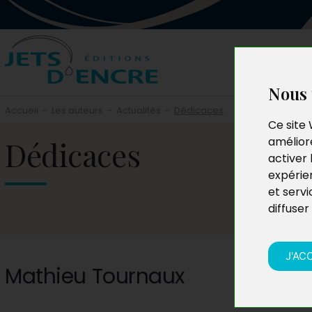
Nous 
Accueil
-
Les auteurs
-
Actualités
-
Dédicaces
Ce site 
Dédicaces
améliore
activer 
expérie
et servi
diffuser
J'AC
Mathieu Tournaux