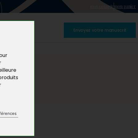
mon compte
mon panier
Envoyez votre manuscrit
pour
r
illeure
produits
r
férences