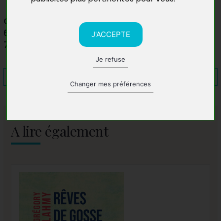
Cultura Ville la Grand
6 Rue de Montréal
J'ACCEPTE
74100 Annemasse
Je refuse
Changer mes préférences
A lire également