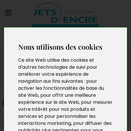
Envoyez votre
manuscrit
Nous utilisons des cookies
Dédicaces
Ce site Web utilise des cookies et
d'autres technologies de suivi pour
améliorer votre expérience de
navigation aux fins suivantes :
pour
activer les fonctionnalités de base du
site Web
,
pour offrir une meilleure
Philippe Jarzaguet
expérience sur le site Web
,
pour mesurer
votre intérêt pour nos produits et
services et pour personnaliser les
interactions marketing
,
pour diffuser des
vendredi 25 au samedi 26 avril 2025 de 10h à 18h
publicités plus pertinentes pour vous
.