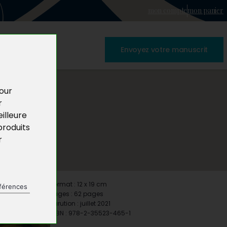
mon compte
mon panier
Envoyez votre manuscrit
pour
r
illeure
produits
r
Format : 12 x 19 cm
férences
Pages : 62 pages
Parution : juillet 2021
ISBN : 978-2-35523-465-1