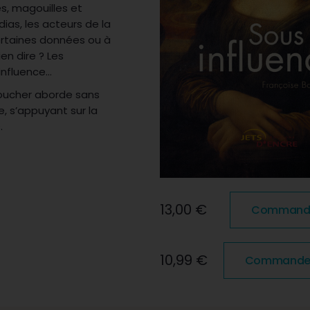
, magouilles et
dias, les acteurs de la
certaines données ou à
en dire ? Les
 influence…
Boucher aborde sans
, s’appuyant sur la
.
13,00 €
Commander
10,99 €
Commander