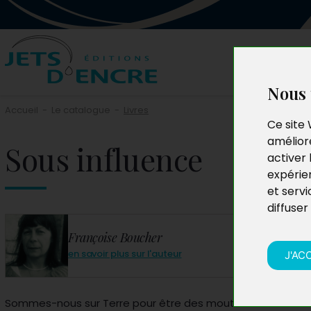
Nous 
Accueil
-
Le catalogue
-
Livres
Ce site 
améliore
Sous influence
activer 
expérie
et servi
diffuser
Françoise Boucher
en savoir plus sur l'auteur
J'AC
Sommes-nous sur Terre pour être des moutons ? Nous faire