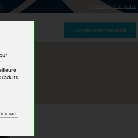
mon compte
mon panier
Envoyez votre manuscrit
pour
r
illeure
produits
r
férences