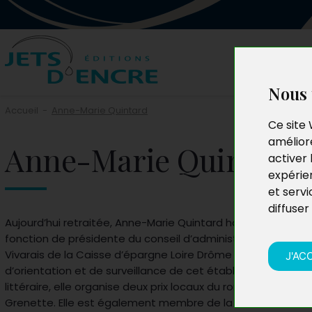
Nous 
Accueil
-
Anne-Marie Quintard
Ce site 
améliore
Anne-Marie Quintard
activer 
expérie
et servi
diffuser
Aujourd’hui retraitée, Anne-Marie Quintard habite en Ardèc
fonction de présidente du conseil d’administration de la s
Vivarais de la Caisse d’épargne Loire Drôme Ardèche et siè
J'AC
d’orientation et de surveillance de cet établissement. Prés
littéraire, elle organise deux prix locaux du roman : le Prix des
Grenette. Elle est également membre de la confrérie de l