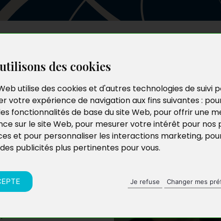
Les auteurs
Le catalogue
Le blog
utilisons des cookies
Web utilise des cookies et d'autres technologies de suivi 
r votre expérience de navigation aux fins suivantes :
pou
les fonctionnalités de base du site Web
,
pour offrir une me
nce sur le site Web
,
pour mesurer votre intérêt pour nos 
ces et pour personnaliser les interactions marketing
,
pou
 des publicités plus pertinentes pour vous
.
he et exerce la
ociété locale du Sud
ge au conseil
CEPTE
Je refuse
Changer mes pré
idente d’un cercle
 prix et le prix
a plume ardéchoise.