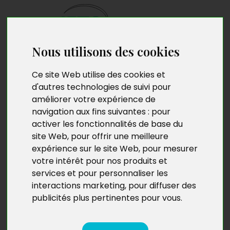
Nous utilisons des cookies
Envoyez votre
manuscrit
Ce site Web utilise des cookies et
d'autres technologies de suivi pour
Alain Pierre Stanislas
améliorer votre expérience de
navigation aux fins suivantes :
pour
activer les fonctionnalités de base du
site Web
,
pour offrir une meilleure
Alain Pierre Stanislas est né en 1959 à Colombier, petit
expérience sur le site Web
,
pour mesurer
bourg du Bourbonnais. Resté attaché à sa région,
votre intérêt pour nos produits et
aujourd’hui il réside et travaille à Commentry, dans le
services et pour personnaliser les
département de l’Allier. Il partage son temps libre
interactions marketing
,
pour diffuser des
entre sa famille, ses amis, les voyages et son passe-
publicités plus pertinentes pour vous
.
temps favori : l’écriture. Comme un ciel d’orage est son
premier roman.