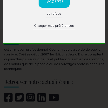
J'ACCEPTE
Aucun livre n'a été trouvé.
Je refuse
Changer mes préférences
Publier votre livre avec Jets d'Encre
est un moyen professionnel, économique et rapide de publier
son livre. Créées début 2007, les Éditions Jets d’Encre comptent
aujourd’hui plusieurs auteurs et publient aussi bien des romans,
des polars que de la poésie ou des ouvrages professionnels et
techniques.
Retrouver notre actualité sur :