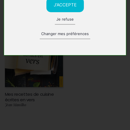
J'ACCEPTE
Je refuse
Changer mes préférences
Mes recettes de cuisine
écrites en vers
Jean Manilho