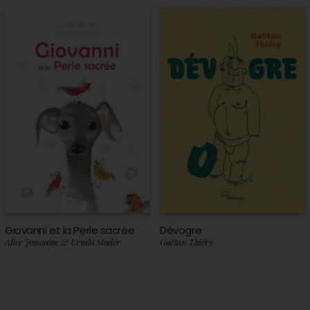
Giovanni et la Perle sacrée
Dévogre
Alice Jossaume & Ursula Studer
Gaëtan Thiéry