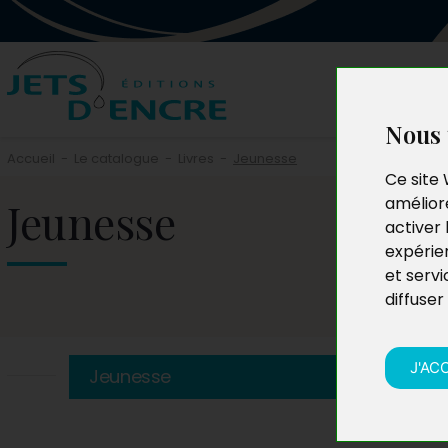
Nous 
Accueil
-
Le catalogue
-
Livres
-
Jeunesse
Ce site 
Jeunesse
améliore
activer 
expérie
et servi
diffuser
J'AC
Jeunesse