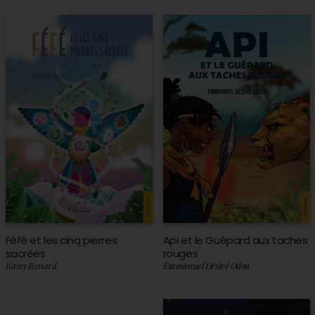
Féfé et les cinq pierres
Api et le Guépard aux taches
sacrées
rouges
Kassy Renard
Emmanuel Désiré Odou