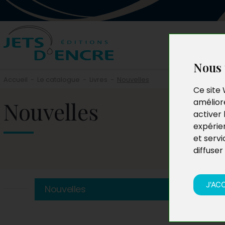
Nous 
Accueil
-
Le catalogue
-
Livres
-
Nouvelles
Ce site 
Nouvelles
améliore
activer 
expérie
et servi
diffuser
J'AC
Nouvelles