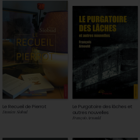
Le Recueil de Pierrot
Le Purgatoire des lâches et
Damien Siobud
autres nouvelles
François Arnould