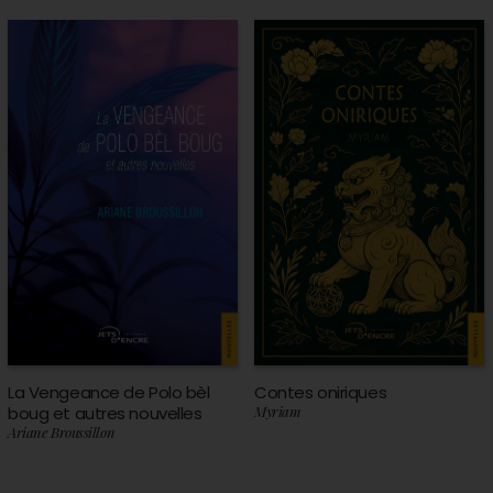
La Vengeance de Polo bèl
Contes oniriques
boug et autres nouvelles
Myriam
Ariane Broussillon