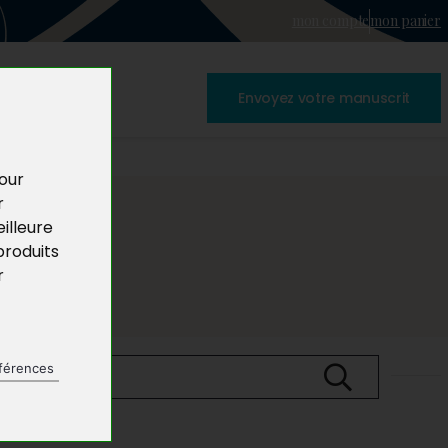
mon compte
mon panier
Envoyez votre manuscrit
pour
r
illeure
produits
r
férences