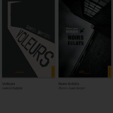
Voleurs
Noirs éclats
Gabriel Baptiste
Pierre-Louis Berger