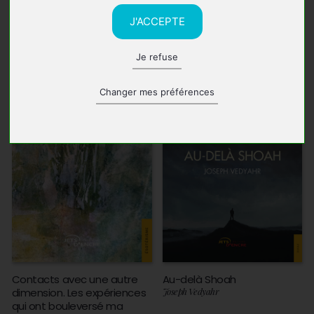
J'ACCEPTE
Je refuse
Changer mes préférences
Contacts avec une autre
Au-delà Shoah
dimension. Les expériences
Joseph Vedyahr
qui ont bouleversé ma