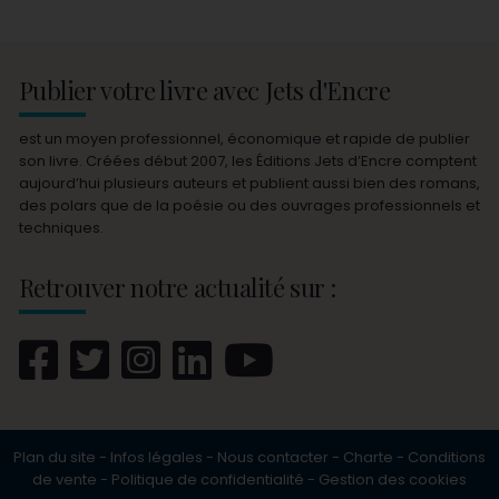
Publier votre livre avec Jets d'Encre
est un moyen professionnel, économique et rapide de publier
son livre. Créées début 2007, les Éditions Jets d’Encre comptent
aujourd’hui plusieurs auteurs et publient aussi bien des romans,
des polars que de la poésie ou des ouvrages professionnels et
techniques.
Retrouver notre actualité sur :
Plan du site
-
Infos légales
-
Nous contacter
-
Charte
-
Conditions
de vente
-
Politique de confidentialité
-
Gestion des cookies