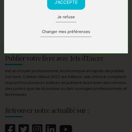
J'ACCEPTE
Je refuse
Alexis-Nicaise LEPENGUE
Changer mes préférences
Publier votre livre avec Jets d'Encre
est un moyen professionnel, économique et rapide de publier
son livre. Créées début 2007, les Éditions Jets d’Encre comptent
aujourd’hui plusieurs auteurs et publient aussi bien des romans,
des polars que de la poésie ou des ouvrages professionnels et
techniques.
Retrouver notre actualité sur :