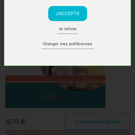
J'ACCEPTE
Je refuse
Changer mes préférences
19,70 €
Commander le livre