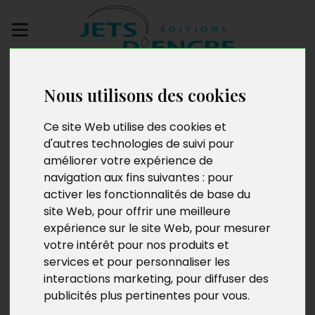
Envoyez votre
manuscrit
Nous utilisons des cookies
Ce site Web utilise des cookies et
Et si enfin on se disait
d'autres technologies de suivi pour
améliorer votre expérience de
la vérité (tome 1)
navigation aux fins suivantes :
pour
activer les fonctionnalités de base du
site Web
,
pour offrir une meilleure
expérience sur le site Web
,
pour mesurer
votre intérêt pour nos produits et
services et pour personnaliser les
interactions marketing
,
pour diffuser des
publicités plus pertinentes pour vous
.