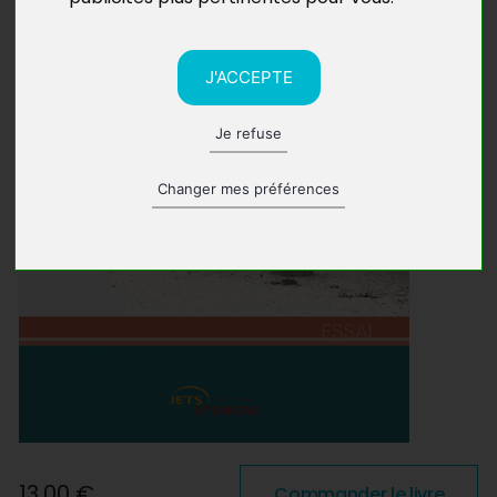
J'ACCEPTE
Je refuse
Changer mes préférences
13,00 €
Commander le livre