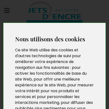
Envoyez votre
manuscrit
Nous utilisons des cookies
L’usine à eau de
Ce site Web utilise des cookies et
d'autres technologies de suivi pour
Soulac-sur-Mer (1926-
améliorer votre expérience de
1965)
navigation aux fins suivantes :
pour
activer les fonctionnalités de base du
site Web
,
pour offrir une meilleure
expérience sur le site Web
,
pour mesurer
votre intérêt pour nos produits et
services et pour personnaliser les
interactions marketing
,
pour diffuser des
publicités plus pertinentes pour vous
.